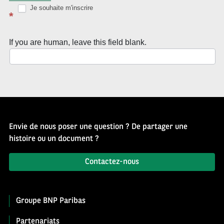
d’Histoire
Je souhaite m'inscrire
*
If you are human, leave this field blank.
Envie de nous poser une question ? De partager une
histoire ou un document ?
Contactez-nous
Groupe BNP Paribas
Partenariats