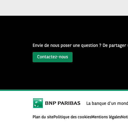
Source
d’Histoire
Envie de nous poser une question ? De partager
Contactez-nous
La banque d'un mond
Plan du site
Politique des cookies
Mentions légales
Not