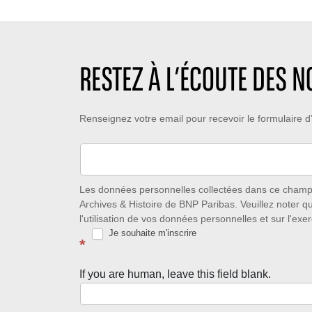
RESTEZ À L’ÉCOUTE DES 
Restez
Renseignez votre email pour recevoir le formulaire
à
l’écoute
des
Les données personnelles collectées dans ce champ s
Archives & Histoire de BNP Paribas. Veuillez noter q
nouveautés
l'utilisation de vos données personnelles et sur l'exer
Je souhaite m'inscrire
avec
*
la
If you are human, leave this field blank.
Newsletter