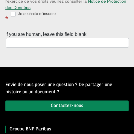
Source
l'exercice de vos droits veuillez consulter la
Notice de Protection
des Données
d’Histoire
Je souhaite m'inscrire
*
If you are human, leave this field blank.
Envie de nous poser une question ? De partager une
histoire ou un document ?
Contactez-nous
Groupe BNP Paribas