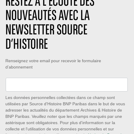
RESTEZ À L’ÉCOUTE DES
e
:
n
:
:
NOUVEAUTÉS AVEC LA
NEWSLETTER SOURCE
D’HISTOIRE
Restez
Renseignez votre email pour recevoir le formulaire
d’abonnement
à
l’écoute
des
nouveautés
Les données personnelles collectées dans ce champ sont
utilisées par Source d'Histoire BNP Paribas dans le but de vous
avec
adresser les actualités du département Archives & Histoire de
la
BNP Paribas. Veuillez noter que les champs marqués par une
astérisque sont obligatoires. Pour plus d'information sur la
Newsletter
collecte et l'utilisation de vos données personnelles et sur