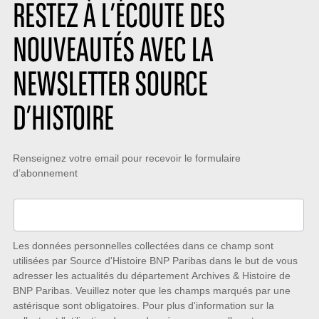
r
s
o
RESTEZ À L’ÉCOUTE DES
e
:
n
:
:
NOUVEAUTÉS AVEC LA
NEWSLETTER SOURCE
D’HISTOIRE
Restez
Renseignez votre email pour recevoir le formulaire
d’abonnement
à
l’écoute
des
nouveautés
Les données personnelles collectées dans ce champ sont
utilisées par Source d'Histoire BNP Paribas dans le but de vous
avec
adresser les actualités du département Archives & Histoire de
la
BNP Paribas. Veuillez noter que les champs marqués par une
astérisque sont obligatoires. Pour plus d'information sur la
Newsletter