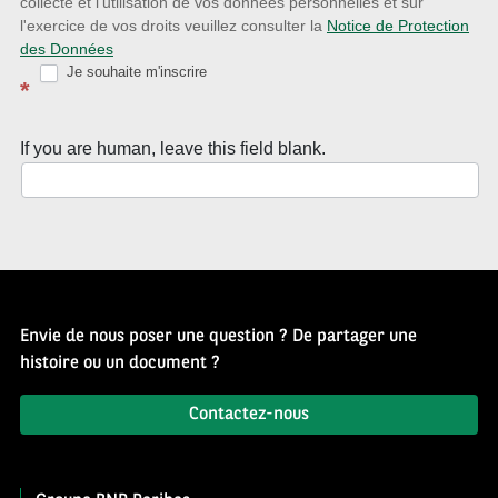
collecte et l'utilisation de vos données personnelles et sur
Source
l'exercice de vos droits veuillez consulter la
Notice de Protection
des Données
d’Histoire
Je souhaite m'inscrire
*
If you are human, leave this field blank.
Envie de nous poser une question ? De partager une
histoire ou un document ?
Contactez-nous