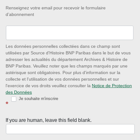
Restez
Renseignez votre email pour recevoir le formulaire
d’abonnement
à
l’écoute
des
nouveautés
Les données personnelles collectées dans ce champ sont
utilisées par Source d'Histoire BNP Paribas dans le but de vous
avec
adresser les actualités du département Archives & Histoire de
la
BNP Paribas. Veuillez noter que les champs marqués par une
astérisque sont obligatoires. Pour plus d'information sur la
Newsletter
collecte et l'utilisation de vos données personnelles et sur
Source
l'exercice de vos droits veuillez consulter la
Notice de Protection
des Données
d’Histoire
Je souhaite m'inscrire
*
If you are human, leave this field blank.