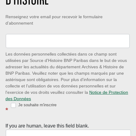
D’HISTOIRE
Restez
Renseignez votre email pour recevoir le formulaire
d’abonnement
à
l’écoute
des
nouveautés
Les données personnelles collectées dans ce champ sont
utilisées par Source d'Histoire BNP Paribas dans le but de vous
avec
adresser les actualités du département Archives & Histoire de
la
BNP Paribas. Veuillez noter que les champs marqués par une
astérisque sont obligatoires. Pour plus d'information sur la
Newsletter
collecte et l'utilisation de vos données personnelles et sur
Source
l'exercice de vos droits veuillez consulter la
Notice de Protection
des Données
d’Histoire
Je souhaite m'inscrire
*
If you are human, leave this field blank.