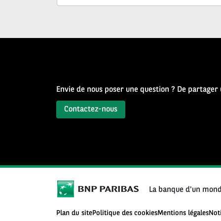
Source
d’Histoire
Envie de nous poser une question ? De partager
Contactez-nous
La banque d'un mond
Plan du site
Politique des cookies
Mentions légales
Not