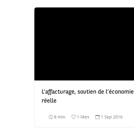
L’affacturage, soutien de l’économie
réelle
T
N
D
8 min
1 likes
1 Sep 2016
e
o
a
m
m
t