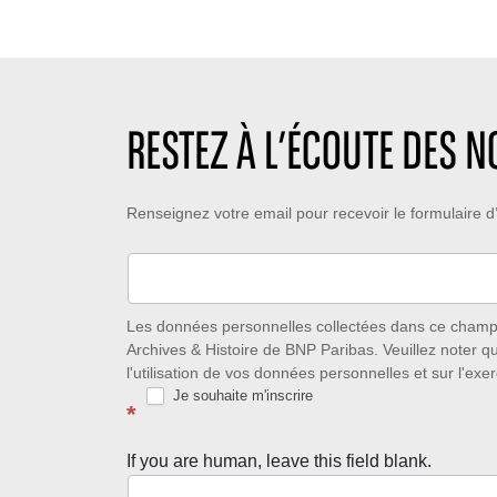
p
b
e
s
r
d
d
e
e
e
d
c
l
e
r
e
l
é
RESTEZ À L’ÉCOUTE DES 
c
i
a
t
k
t
u
e
i
Restez
Renseignez votre email pour recevoir le formulaire
r
s
o
e
:
n
à
:
:
l’écoute
des
Les données personnelles collectées dans ce champ s
Archives & Histoire de BNP Paribas. Veuillez noter q
nouveautés
l'utilisation de vos données personnelles et sur l'exer
Je souhaite m'inscrire
avec
*
la
If you are human, leave this field blank.
Newsletter