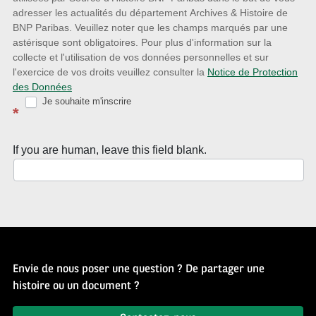
avec
adresser les actualités du département Archives & Histoire de
la
BNP Paribas. Veuillez noter que les champs marqués par une
astérisque sont obligatoires. Pour plus d'information sur la
Newsletter
collecte et l'utilisation de vos données personnelles et sur
Source
l'exercice de vos droits veuillez consulter la
Notice de Protection
des Données
d’Histoire
Je souhaite m'inscrire
*
If you are human, leave this field blank.
Envie de nous poser une question ? De partager une
histoire ou un document ?