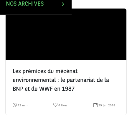
NOS ARCHIVES
Les prémices du mécénat
environnemental : le partenariat de la
BNP et du WWF en 1987
T
N
D
12 min
4 likes
29 Jan 2018
e
o
a
m
m
t
p
b
e
s
r
d
d
e
e
e
d
c