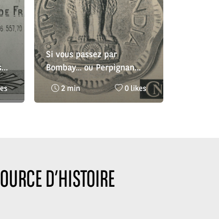
Si vous passez par
s
Bombay... ou Perpignan
vous trouverez le CNEP
bre
Temps
Nombre
kes
2 min
0 likes
de
de
lecture
likes
:
:
OURCE D’HISTOIRE