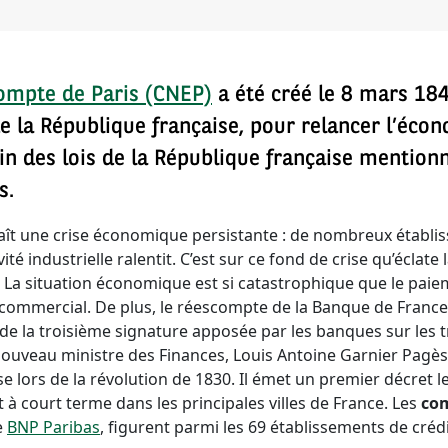
compte de Paris (CNEP)
a été créé le 8 mars 18
 la République française, pour relancer l’écon
etin des lois de la République française mention
s.
aît une crise économique persistante : de nombreux établis
ité industrielle ralentit. C’est sur ce fond de crise qu’éclate 
La situation économique est si catastrophique que le pai
 commercial. De plus, le réescompte de la Banque de France 
 de la troisième signature apposée par les banques sur les t
e nouveau ministre des Finances, Louis Antoine Garnier Pagès
se lors de la révolution de 1830. Il émet un premier décret l
 à court terme dans les principales villes de France. Les
com
e
BNP Paribas
, figurent parmi les 69 établissements de créd