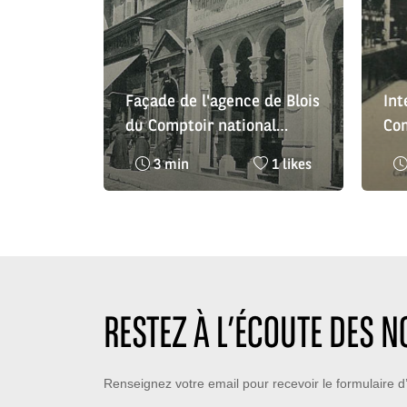
Façade de l'agence de Blois
Int
du Comptoir national
Com
d'escompte de Paris
d'e
Temps
Nombre
3 min
1 likes
Ang
de
de
19
lecture
likes
:
:
RESTEZ À L’ÉCOUTE DES 
Restez
Renseignez votre email pour recevoir le formulaire