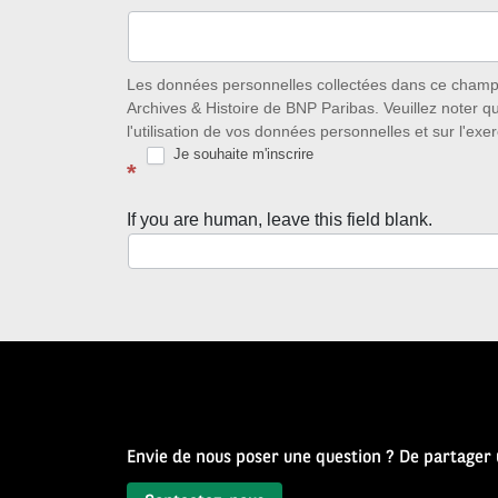
à
l’écoute
des
Les données personnelles collectées dans ce champ s
Archives & Histoire de BNP Paribas. Veuillez noter q
nouveautés
l'utilisation de vos données personnelles et sur l'exer
Je souhaite m'inscrire
avec
*
la
If you are human, leave this field blank.
Newsletter
Source
d’Histoire
Envie de nous poser une question ? De partager