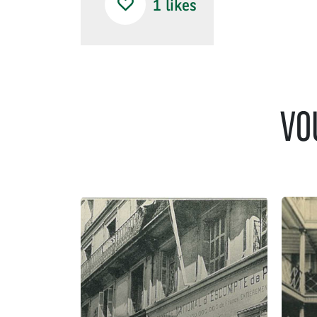
1
likes
VO