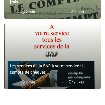
frais
Temps
Nombre
2 min
0 likes
de
de
lecture
likes
:
:
Les services de la BNP à votre service : le
compte de chèques
Temps
Nombre
2 min
2 likes
de
de
lecture
likes
:
: