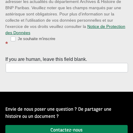
adresser les actualités du département Archives & Histoire de
la
BNP Paribas. Veuillez noter que les champs marqués par une
astérisque sont obligatoires. Pour plus d'information sur la
Newsletter
collecte et l'utilisation de vos données personnelles et sur
Source
l'exercice de vos droits veuillez consulter la
Notice de Protection
des Données
d’Histoire
Je souhaite m'inscrire
*
If you are human, leave this field blank.
Envie de nous poser une question ? De partager une
histoire ou un document ?
Contactez-nous