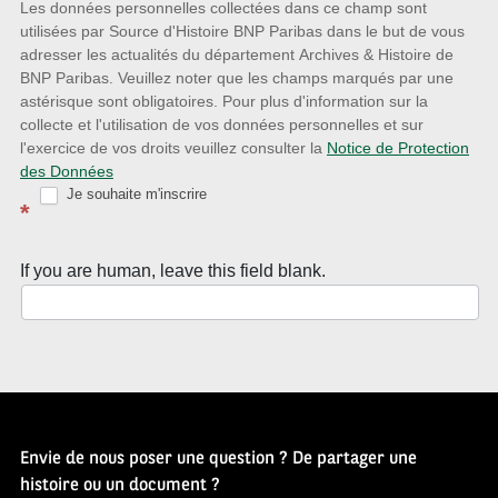
nouveautés
Les données personnelles collectées dans ce champ sont
utilisées par Source d'Histoire BNP Paribas dans le but de vous
avec
adresser les actualités du département Archives & Histoire de
la
BNP Paribas. Veuillez noter que les champs marqués par une
astérisque sont obligatoires. Pour plus d'information sur la
Newsletter
collecte et l'utilisation de vos données personnelles et sur
Source
l'exercice de vos droits veuillez consulter la
Notice de Protection
des Données
d’Histoire
Je souhaite m'inscrire
*
If you are human, leave this field blank.
Envie de nous poser une question ? De partager une
histoire ou un document ?