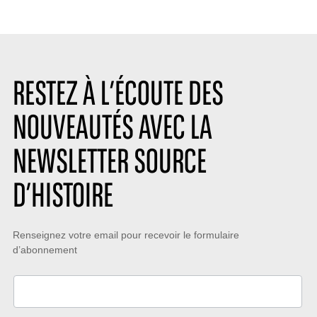
:
:
RESTEZ À L’ÉCOUTE DES
NOUVEAUTÉS AVEC LA
NEWSLETTER SOURCE
D’HISTOIRE
Restez
Renseignez votre email pour recevoir le formulaire
d’abonnement
à
l’écoute
des