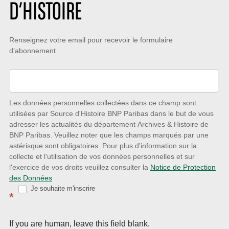
D’HISTOIRE
Restez
Renseignez votre email pour recevoir le formulaire
d’abonnement
à
l’écoute
des
nouveautés
Les données personnelles collectées dans ce champ sont
utilisées par Source d'Histoire BNP Paribas dans le but de vous
avec
adresser les actualités du département Archives & Histoire de
la
BNP Paribas. Veuillez noter que les champs marqués par une
astérisque sont obligatoires. Pour plus d'information sur la
Newsletter
collecte et l'utilisation de vos données personnelles et sur
Source
l'exercice de vos droits veuillez consulter la
Notice de Protection
des Données
d’Histoire
Je souhaite m'inscrire
*
If you are human, leave this field blank.