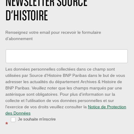
NEWSLETTER SOURCE
D’HISTOIRE
Restez
Renseignez votre email pour recevoir le formulaire
d’abonnement
à
l’écoute
des
nouveautés
Les données personnelles collectées dans ce champ sont
utilisées par Source d'Histoire BNP Paribas dans le but de vous
avec
adresser les actualités du département Archives & Histoire de
la
BNP Paribas. Veuillez noter que les champs marqués par une
astérisque sont obligatoires. Pour plus d'information sur la
Newsletter
collecte et l'utilisation de vos données personnelles et sur
Source
l'exercice de vos droits veuillez consulter la
Notice de Protection
des Données
d’Histoire
Je souhaite m'inscrire
*