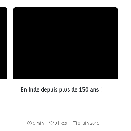
En Inde depuis plus de 150 ans !
T
N
D
6 min
9 likes
8 Juin 2015
e
o
a