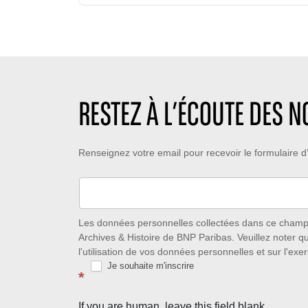
p
b
e
s
r
d
d
e
e
e
d
c
l
e
r
e
l
é
c
i
a
RESTEZ À L’ÉCOUTE DES 
t
k
t
u
e
i
r
s
o
Restez
Renseignez votre email pour recevoir le formulaire
e
:
n
:
:
à
l’écoute
des
Les données personnelles collectées dans ce champ s
Archives & Histoire de BNP Paribas. Veuillez noter q
nouveautés
l'utilisation de vos données personnelles et sur l'exer
Je souhaite m'inscrire
avec
*
la
If you are human, leave this field blank.