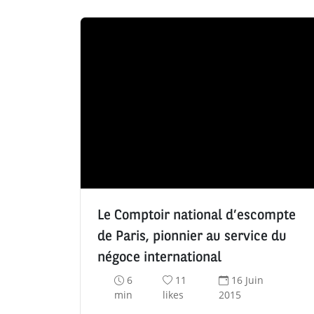
Le Comptoir national d’escompte
de Paris, pionnier au service du
négoce international
T
N
D
6
11
16 Juin
e
o
a
min
likes
2015
m
m
t