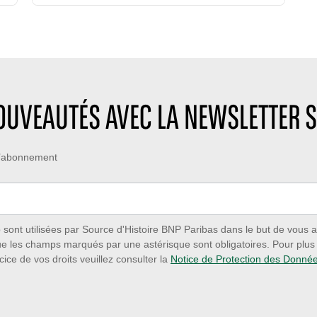
m
m
t
p
b
e
s
r
d
d
e
e
e
d
c
l
e
r
e
l
é
NOUVEAUTÉS AVEC LA NEWSLETTER S
c
i
a
t
k
t
u
e
i
 d’abonnement
r
s
o
e
:
n
:
:
ont utilisées par Source d'Histoire BNP Paribas dans le but de vous a
ue les champs marqués par une astérisque sont obligatoires. Pour plus d
cice de vos droits veuillez consulter la
Notice de Protection des Donné