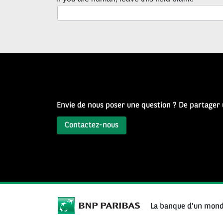
Newsletter
Source
d’Histoire
Envie de nous poser une question ? De partager
Contactez-nous
La banque d'un mond