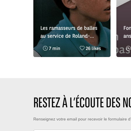
Les ramasseurs de balles
Fon
au service de Roland-
ans
Garros depuis 50 ans
que
Temps
Nombre
7 min
26 likes
de
de
lecture
likes
:
:
RESTEZ À L’ÉCOUTE DES 
Restez
Renseignez votre email pour recevoir le formulaire
à