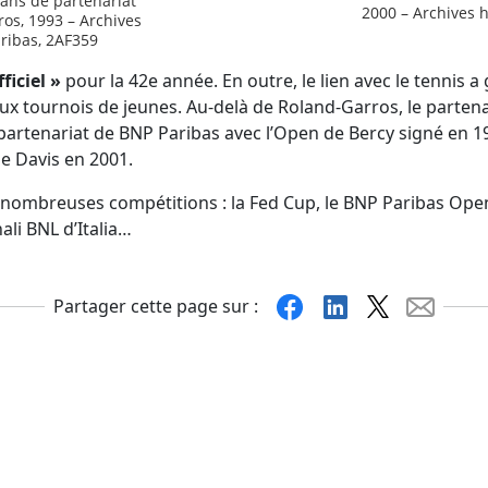
 ans de partenariat
2000 – Archives 
os, 1993 – Archives
ribas, 2AF359
ficiel »
pour la 42e année. En outre, le lien avec le tennis 
aux tournois de jeunes. Au-delà de Roland-Garros, le parte
rtenariat de BNP Paribas avec l’Open de Bercy signé en 199
e Davis en 2001.
e nombreuses compétitions : la Fed Cup, le BNP Paribas Open
nali BNL d’Italia…
Facebook
Linkedin
X
Mail
Partager cette page sur :