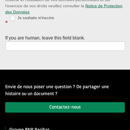
Source
l'exercice de vos droits veuillez consulter la
Notice de Protection
des Données
d’Histoire
Je souhaite m'inscrire
*
If you are human, leave this field blank.
Envie de nous poser une question ? De partager une
histoire ou un document ?
Contactez-nous
Groupe BNP Paribas