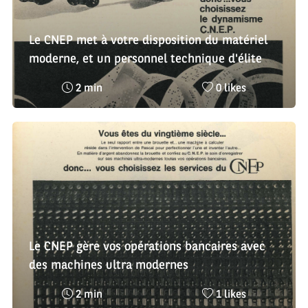
Le CNEP met à votre disposition du matériel
moderne, et un personnel technique d'élite
Temps
Nombre
2 min
0 likes
de
de
lecture
likes
:
:
Le CNEP gère vos opérations bancaires avec
des machines ultra modernes
Temps
Nombre
2 min
1 likes