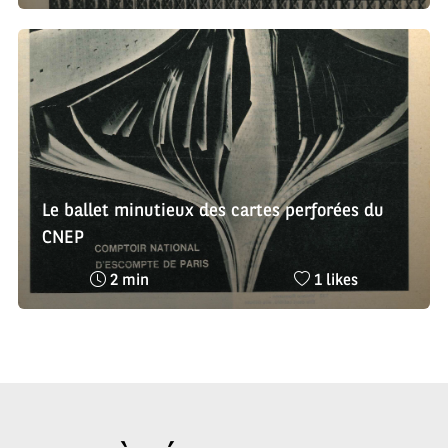
de
de
lecture
likes
:
:
Le ballet minutieux des cartes perforées du
CNEP
Temps
Nombre
2 min
1 likes
de
de
lecture
likes
:
: