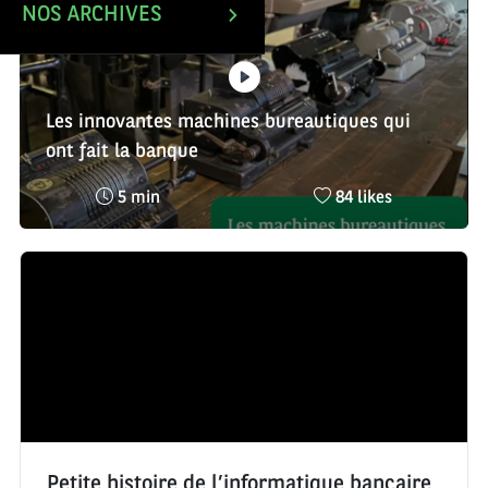
NOS ARCHIVES
Les innovantes machines bureautiques qui
ont fait la banque
Temps
Nombre
5 min
84 likes
de
de
lecture
likes
:
:
Petite histoire de l’informatique bancaire