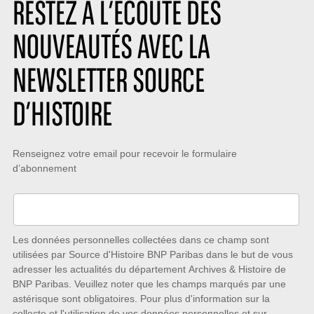
RESTEZ À L’ÉCOUTE DES
NOUVEAUTÉS AVEC LA
NEWSLETTER SOURCE
D’HISTOIRE
Restez
Renseignez votre email pour recevoir le formulaire
d’abonnement
à
l’écoute
des
nouveautés
Les données personnelles collectées dans ce champ sont
utilisées par Source d'Histoire BNP Paribas dans le but de vous
avec
adresser les actualités du département Archives & Histoire de
la
BNP Paribas. Veuillez noter que les champs marqués par une
astérisque sont obligatoires. Pour plus d'information sur la
Newsletter
collecte et l'utilisation de vos données personnelles et sur