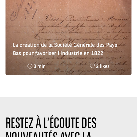
La création de la Société Générale des Pays-
Bas pour favoriser l'industrie en 1822
Temps
Nombre
3 min
2 likes
de
de
lecture
likes
:
:
RESTEZ À L’ÉCOUTE DES