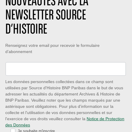
NOUVEAUTÉS AVEC LA
NEWSLETTER SOURCE
D’HISTOIRE
Restez
Renseignez votre email pour recevoir le formulaire
d’abonnement
à
l’écoute
des
nouveautés
Les données personnelles collectées dans ce champ sont
utilisées par Source d'Histoire BNP Paribas dans le but de vous
avec
adresser les actualités du département Archives & Histoire de
la
BNP Paribas. Veuillez noter que les champs marqués par une
astérisque sont obligatoires. Pour plus d'information sur la
Newsletter
collecte et l'utilisation de vos données personnelles et sur
Source
l'exercice de vos droits veuillez consulter la
Notice de Protection
des Données
d’Histoire
Je souhaite m'inscrire