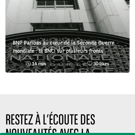
BNP Paribas au cœur de la Seconde Guerre
mondiale : la BNCI sur plusieurs fronts
Temps
Nombre
14 min
30 likes
de
de
lecture
likes
:
:
RESTEZ À L’ÉCOUTE DES