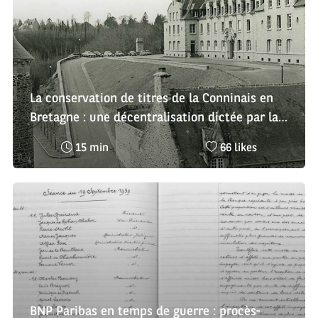
La conservation de titres de la Conninais en
Bretagne : une décentralisation dictée par la
guerre
Temps
Nombre
15 min
66 likes
de
de
lecture
likes
:
:
BNP Paribas en temps de guerre : procès-