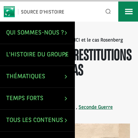
*
Email
SOURCE D'HISTOIRE
QUI SOMMES-NOUS ?
/
/
ACCUEIL
ARTICLES
Spoliations et restitutions : la BNCI et le cas Rosenberg
SPOLIATIONS ET RESTITUTIONS
L'HISTOIRE DU GROUPE
: LA BNCI ET LE CAS
THÉMATIQUES
ROSENBERG
TEMPS FORTS
Mise à jour le : 3 Nov 2025
Tags :
BNCI
,
Histoire bancaire
,
Seconde Guerre
mondiale
TOUS LES CONTENUS