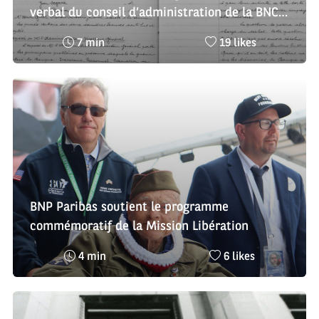
verbal du conseil d’administration de la BNCI,
19 septembre 1939
Temps
Nombre
7 min
19 likes
de
de
lecture
likes
:
:
BNP Paribas soutient le programme
commémoratif de la Mission Libération
Temps
Nombre
4 min
6 likes
de
de
lecture
likes
:
: