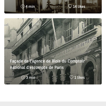
Temps
Nombre
4 min
14 likes
de
de
lecture
likes
:
:
Façade de l'agence de Blois du Comptoir
national d'escompte de Paris
Temps
Nombre
3 min
1 likes
de
de
lecture
likes
:
: