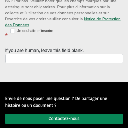
la
BNP Paribas. Veuillez noter que les champs marqués par une
astérisque sont obligatoires. Pour plus d'information sur la
Newsletter
collecte et l'utilisation de vos données personnelles et sur
Source
l'exercice de vos droits veuillez consulter la
Notice de Protection
des Données
d’Histoire
Je souhaite m'inscrire
*
If you are human, leave this field blank.
Envie de nous poser une question ? De partager une
histoire ou un document ?
Contactez-nous