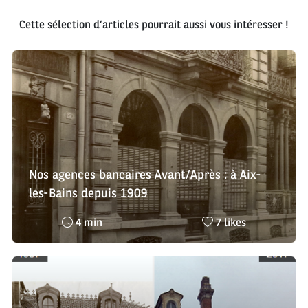
Cette sélection d’articles pourrait aussi vous intéresser !
Nos agences bancaires Avant/Après : à Aix-
les-Bains depuis 1909
Temps
Nombre
4 min
7 likes
de
de
lecture
likes
:
: