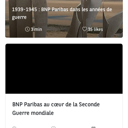
:
:
1939-1945 : BNP Paribas dans les années de
guerre
Temps
Nombre
3 min
35 likes
de
de
lecture
likes
:
:
BNP Paribas au cœur de la Seconde
Guerre mondiale
T
N
D