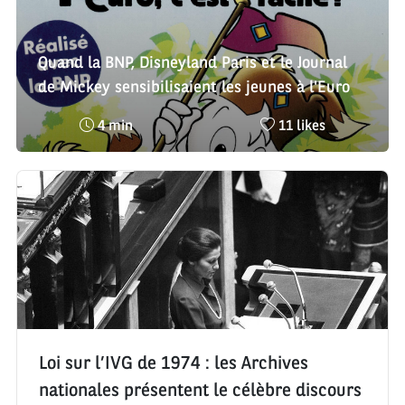
Quand la BNP, Disneyland Paris et le Journal
de Mickey sensibilisaient les jeunes à l'Euro
Temps
Nombre
4 min
11 likes
de
de
lecture
likes
:
:
Loi sur l’IVG de 1974 : les Archives
nationales présentent le célèbre discours