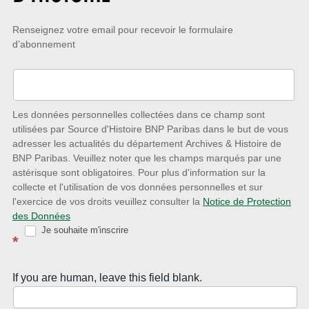
Restez
Renseignez votre email pour recevoir le formulaire
d’abonnement
à
l’écoute
des
nouveautés
Les données personnelles collectées dans ce champ sont
utilisées par Source d'Histoire BNP Paribas dans le but de vous
avec
adresser les actualités du département Archives & Histoire de
la
BNP Paribas. Veuillez noter que les champs marqués par une
astérisque sont obligatoires. Pour plus d'information sur la
Newsletter
collecte et l'utilisation de vos données personnelles et sur
Source
l'exercice de vos droits veuillez consulter la
Notice de Protection
des Données
d’Histoire
Je souhaite m'inscrire
*
If you are human, leave this field blank.