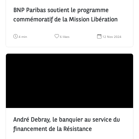
BNP Paribas soutient le programme
commémoratif de la Mission Libération
T
N
D
4 min
6 likes
12 Nov 2024
e
o
a
m
m
t
p
b
e
s
r
d
d
e
e
e
d
c
l
e
r
e
l
é
c
i
a
t
k
t
u
e
i
r
s
o
e
:
n
:
:
André Debray, le banquier au service du
financement de la Résistance