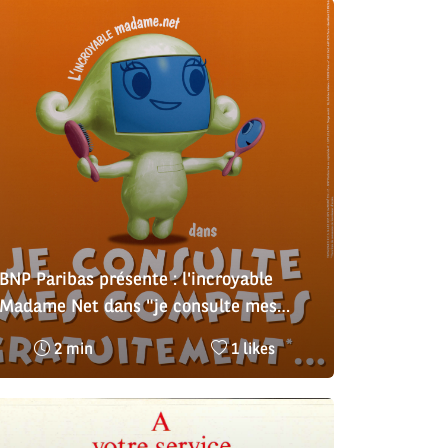
:
:
BNP Paribas présente : l'incroyable
Madame Net dans "je consulte mes
comptes gratuitement"
Temps
Nombre
2 min
1 likes
de
de
lecture
likes
:
: