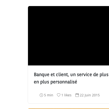
Banque et client, un service de plus
en plus personnalisé
T
N
D
5 min
1 likes
22 Juin 2015
e
o
a
m
m
t