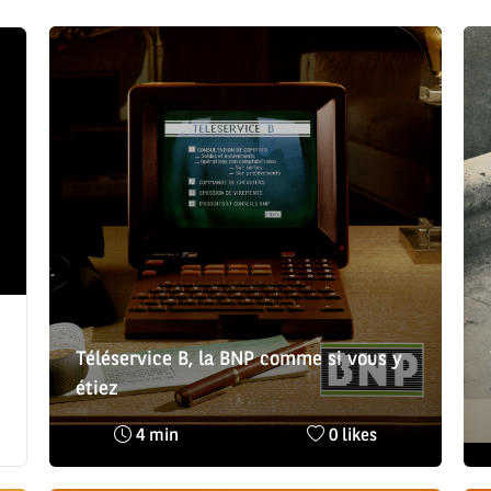
Téléservice B, la BNP comme si vous y
étiez
Temps
Nombre
4 min
0 likes
de
de
lecture
likes