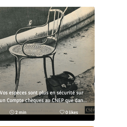
Vos espèces sont plus en sécurité sur
un Compte chèques au CNEP que dans
votre sac oublié sur une chaise
Temps
Nombre
2 min
0 likes
de
de
lecture
likes