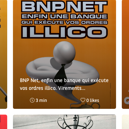
:
:
BNP Net, enfin une banque qui exécute
vos ordres illico. Virements
instantanés
Temps
Nombre
3 min
0 likes
de
de
lecture
likes
:
: