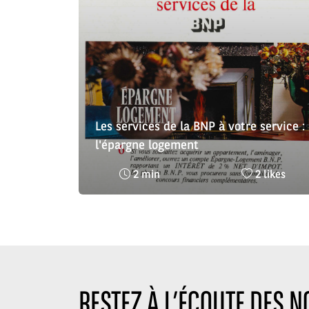
Les services de la BNP à votre service :
l'épargne logement
Temps
Nombre
2 min
2 likes
de
de
lecture
likes
:
:
RESTEZ À L’ÉCOUTE DES 