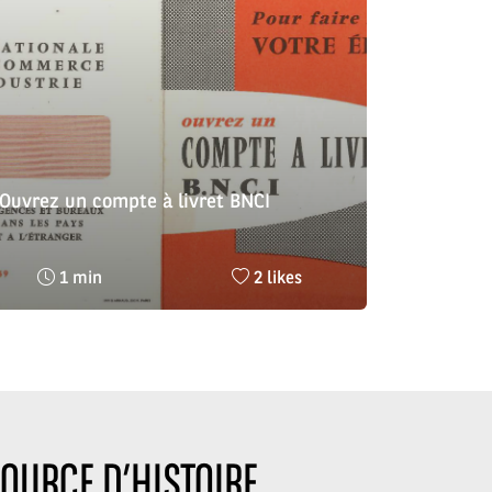
Ouvrez un compte à livret BNCI
Temps
Nombre
1 min
2 likes
de
de
lecture
likes
:
:
OURCE D’HISTOIRE