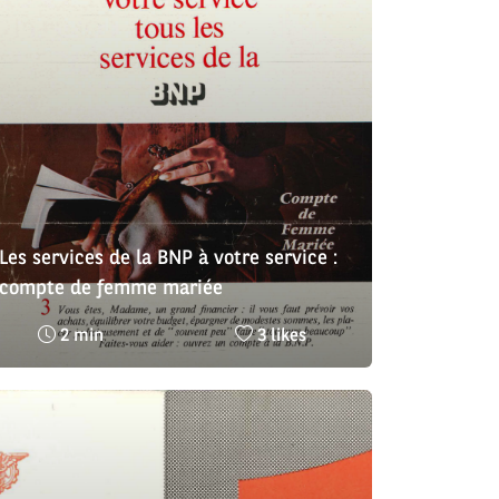
Les services de la BNP à votre service :
compte de femme mariée
Temps
Nombre
2 min
3 likes
de
de
lecture
likes
:
: