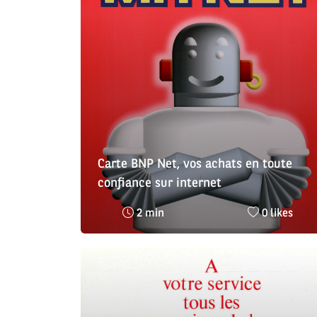
Carte BNP Net, vos achats en toute
confiance sur internet
Temps
Nombre
2 min
0 likes
de
de
lecture
likes
:
: