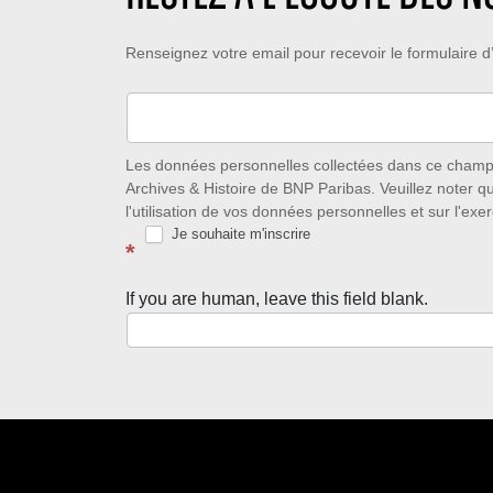
Restez
Renseignez votre email pour recevoir le formulaire
à
l’écoute
des
Les données personnelles collectées dans ce champ s
Archives & Histoire de BNP Paribas. Veuillez noter q
nouveautés
l'utilisation de vos données personnelles et sur l'exer
Je souhaite m'inscrire
avec
*
la
If you are human, leave this field blank.
Newsletter
Source
d’Histoire