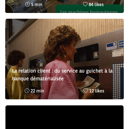
Temps
Nombre
5 min
84 likes
de
de
lecture
likes
:
:
La relation client : du service au guichet à la
banque dématérialisée
Temps
Nombre
22 min
12 likes
de
de
lecture
likes
:
: