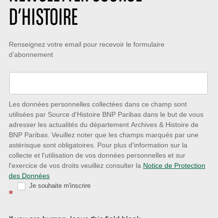
D’HISTOIRE
Restez
Renseignez votre email pour recevoir le formulaire
d’abonnement
à
l’écoute
des
nouveautés
Les données personnelles collectées dans ce champ sont
utilisées par Source d'Histoire BNP Paribas dans le but de vous
avec
adresser les actualités du département Archives & Histoire de
la
BNP Paribas. Veuillez noter que les champs marqués par une
astérisque sont obligatoires. Pour plus d'information sur la
Newsletter
collecte et l'utilisation de vos données personnelles et sur
Source
l'exercice de vos droits veuillez consulter la
Notice de Protection
des Données
d’Histoire
Je souhaite m'inscrire
*