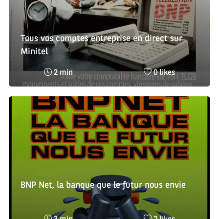
Tous vos comptes entreprise en direct sur
Minitel
Temps
Nombre
2 min
0 likes
de
de
lecture
likes
:
:
BNP Net, la banque que le futur nous envie