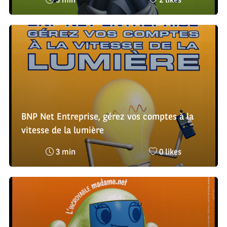
Temps
Nombre
3 min
2 likes
de
de
lecture
likes
:
:
BNP Net Entreprise, gérez vos comptes à la
vitesse de la lumière
Temps
Nombre
3 min
0 likes
de
de
lecture
likes
:
: