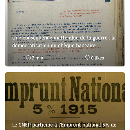
Une conséquence inattendue de la guerre : la
démocratisation du chèque bancaire
Temps
Nombre
2 min
0 likes
de
de
lecture
likes
:
:
Le CNEP participe à l'Emprunt national 5% de