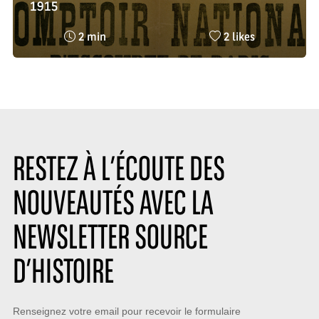
1915
Temps
Nombre
2 min
2 likes
de
de
lecture
likes
:
:
RESTEZ À L’ÉCOUTE DES
NOUVEAUTÉS AVEC LA
NEWSLETTER SOURCE
D’HISTOIRE
Restez
Renseignez votre email pour recevoir le formulaire