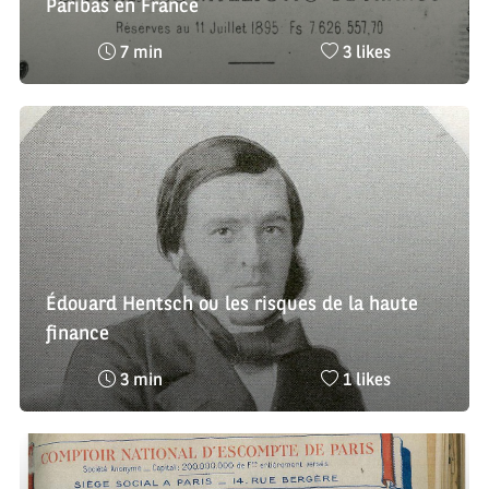
Paribas en France
Temps
Nombre
7 min
3 likes
de
de
lecture
likes
:
:
Édouard Hentsch ou les risques de la haute
finance
Temps
Nombre
3 min
1 likes
de
de
lecture
likes
:
: