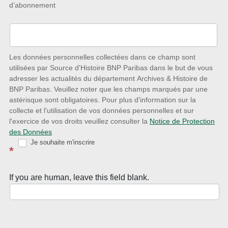
d’abonnement
à
l’écoute
des
nouveautés
Les données personnelles collectées dans ce champ sont
utilisées par Source d'Histoire BNP Paribas dans le but de vous
avec
adresser les actualités du département Archives & Histoire de
la
BNP Paribas. Veuillez noter que les champs marqués par une
astérisque sont obligatoires. Pour plus d'information sur la
Newsletter
collecte et l'utilisation de vos données personnelles et sur
Source
l'exercice de vos droits veuillez consulter la
Notice de Protection
des Données
d’Histoire
Je souhaite m'inscrire
*
If you are human, leave this field blank.