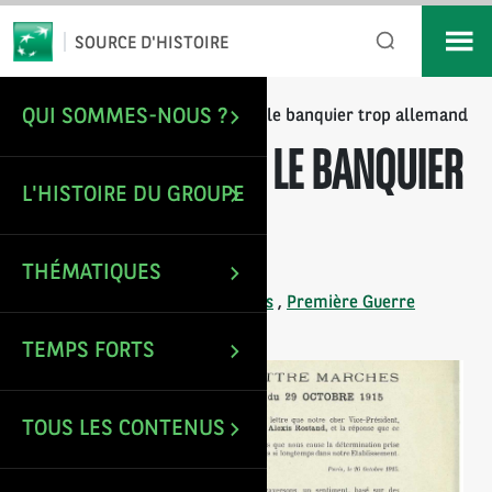
*
Email
SOURCE D'HISTOIRE
QUI SOMMES-NOUS ?
/
/
Emile Ullmann, le banquier trop allemand
ACCUEIL
ARTICLES
EMILE ULLMANN, LE BANQUIER
L'HISTOIRE DU GROUPE
TROP ALLEMAND
THÉMATIQUES
Mise à jour le : 28 Jan 2025
Tags :
CNEP
,
Grands banquiers
,
Première Guerre
mondiale
TEMPS FORTS
TOUS LES CONTENUS