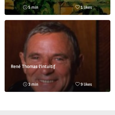
Temps
Nombre
5 min
1 likes
de
de
lecture
likes
:
:
René Thomas l'intuitif
Temps
Nombre
3 min
9 likes
de
de
lecture
likes
:
: