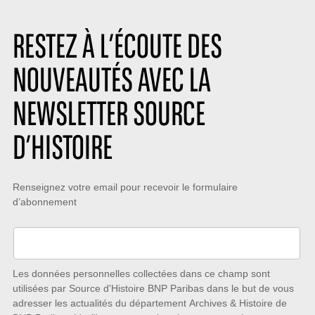
RESTEZ À L’ÉCOUTE DES
NOUVEAUTÉS AVEC LA
NEWSLETTER SOURCE
D’HISTOIRE
Restez
Renseignez votre email pour recevoir le formulaire
d’abonnement
à
l’écoute
des
nouveautés
Les données personnelles collectées dans ce champ sont
utilisées par Source d'Histoire BNP Paribas dans le but de vous
avec
adresser les actualités du département Archives & Histoire de