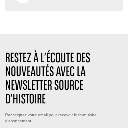
RESTEZ À L’ÉCOUTE DES
NOUVEAUTÉS AVEC LA
NEWSLETTER SOURCE
D’HISTOIRE
Restez
Renseignez votre email pour recevoir le formulaire
d’abonnement
à