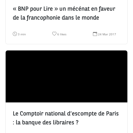
« BNP pour Lire » un mécénat en faveur
de la francophonie dans le monde
T
N
D
3 min
6 likes
24 Mar 2017
e
o
a
m
m
t
p
b
e
s
r
d
d
e
e
e
d
c
l
e
r
e
l
é
c
i
a
t
k
t
u
e
i
r
s
o
e
:
n
:
:
Le Comptoir national d’escompte de Paris
: la banque des libraires ?