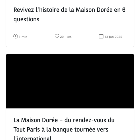
Revivez l’histoire de la Maison Dorée en 6
questions
T
N
D
1 min
20 likes
13 Jan 2025
e
o
a
m
m
t
p
b
e
s
r
d
d
e
e
e
d
c
l
e
r
e
l
é
c
i
a
t
k
t
u
e
i
r
s
o
e
:
n
:
:
La Maison Dorée – du rendez-vous du
Tout Paris à la banque tournée vers
l’international