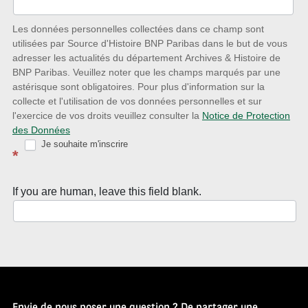
des
nouveautés
Les données personnelles collectées dans ce champ sont
utilisées par Source d'Histoire BNP Paribas dans le but de vous
avec
adresser les actualités du département Archives & Histoire de
la
BNP Paribas. Veuillez noter que les champs marqués par une
astérisque sont obligatoires. Pour plus d'information sur la
Newsletter
collecte et l'utilisation de vos données personnelles et sur
Source
l'exercice de vos droits veuillez consulter la
Notice de Protection
des Données
d’Histoire
Je souhaite m'inscrire
*
If you are human, leave this field blank.
Envie de nous poser une question ? De partager une