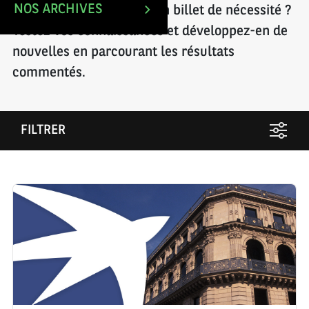
NOS ARCHIVES
Mexique ? Qu’est-ce qu’un billet de nécessité ?
Testez vos connaissances et développez-en de
nouvelles en parcourant les résultats
commentés.
FILTRER