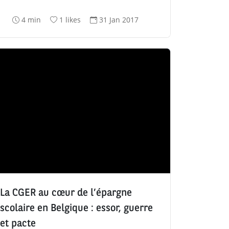
T
N
D
4 min
1 likes
31 Jan 2017
e
o
a
m
m
t
p
b
e
s
r
d
d
e
e
e
d
c
l
e
r
e
l
é
c
i
a
t
k
t
u
e
i
r
s
o
e
:
n
:
:
La CGER au cœur de l’épargne
scolaire en Belgique : essor, guerre
et pacte