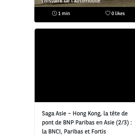
l'histoire de l'automobile
Temps
Nombre
1 min
0 likes
de
de
lecture
likes
:
:
Saga Asie – Hong Kong, la tête de
pont de BNP Paribas en Asie (2/3) :
la BNCI, Paribas et Fortis