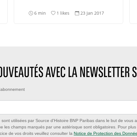
T
N
D
6 min
1 likes
23 Jan 2017
e
o
a
m
m
t
p
b
e
s
r
d
d
e
e
e
d
c
l
e
r
e
l
é
NOUVEAUTÉS AVEC LA NEWSLETTER S
c
i
a
t
k
t
u
e
i
 d’abonnement
r
s
o
e
:
n
:
:
ont utilisées par Source d'Histoire BNP Paribas dans le but de vous a
ue les champs marqués par une astérisque sont obligatoires. Pour plus d
cice de vos droits veuillez consulter la
Notice de Protection des Donné