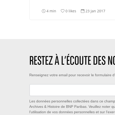
T
N
D
4 min
0 likes
23 Jan 2017
e
o
a
m
m
t
p
b
e
s
r
d
d
e
e
e
d
c
l
e
r
e
l
é
RESTEZ À L’ÉCOUTE DES 
c
i
a
t
k
t
u
e
i
Restez
Renseignez votre email pour recevoir le formulaire
r
s
o
e
:
n
à
:
:
l’écoute
des
Les données personnelles collectées dans ce champ s
Archives & Histoire de BNP Paribas. Veuillez noter q
nouveautés
l'utilisation de vos données personnelles et sur l'exer