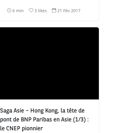
T
N
D
6 min
3 likes
21 Fév 2017
e
o
a
m
m
t
p
b
e
s
r
d
d
e
e
e
d
c
l
e
r
e
l
é
c
i
a
t
k
t
u
e
i
r
s
o
e
:
n
:
:
Saga Asie – Hong Kong, la tête de
pont de BNP Paribas en Asie (1/3) :
le CNEP pionnier