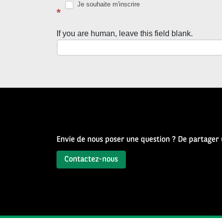
Je souhaite m'inscrire
avec
*
la
If you are human, leave this field blank.
Newsletter
Source
d’Histoire
Envie de nous poser une question ? De partager
Contactez-nous