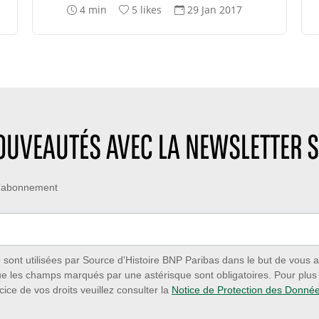
T
N
D
4 min
5 likes
29 Jan 2017
e
o
a
m
m
t
p
b
e
s
r
d
d
e
e
e
d
c
l
e
r
e
l
é
NOUVEAUTÉS AVEC LA NEWSLETTER S
c
i
a
t
k
t
u
e
i
 d’abonnement
r
s
o
e
:
n
:
:
ont utilisées par Source d'Histoire BNP Paribas dans le but de vous a
ue les champs marqués par une astérisque sont obligatoires. Pour plus d
cice de vos droits veuillez consulter la
Notice de Protection des Donné