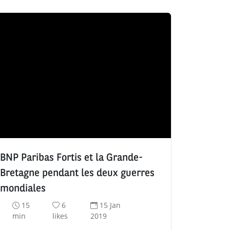
BNP Paribas Fortis et la Grande-
Bretagne pendant les deux guerres
mondiales
T
N
D
15
6
15 Jan
e
o
a
min
likes
2019
m
m
t