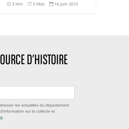
T
N
D
3 min
5 likes
16 Juin 2015
e
o
a
m
m
t
p
b
e
s
r
d
d
e
e
e
d
c
l
e
r
e
l
é
OURCE D’HISTOIRE
c
i
a
t
k
t
u
e
i
r
s
o
e
:
n
:
:
dresser les actualités du département
'information sur la collecte et
es