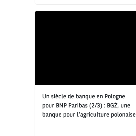
m
m
t
p
b
e
s
r
d
d
e
e
e
d
c
l
e
r
e
l
é
c
i
a
t
k
t
u
e
i
r
s
o
e
:
n
:
:
Un siècle de banque en Pologne
pour BNP Paribas (2/3) : BGŻ, une
banque pour l’agriculture polonaise