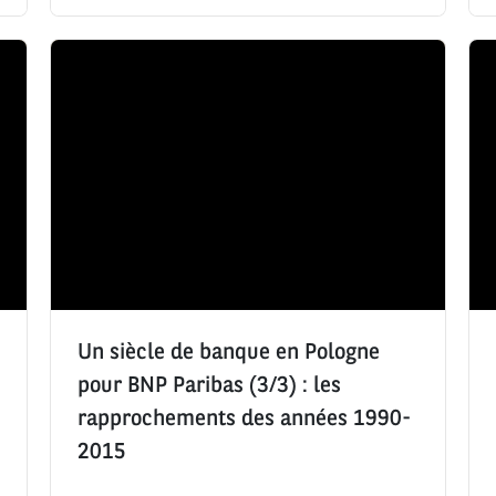
p
b
e
s
r
d
d
e
e
e
d
c
l
e
r
e
l
é
c
i
a
t
k
t
u
e
i
r
s
o
e
:
n
:
:
Un siècle de banque en Pologne
pour BNP Paribas (3/3) : les
rapprochements des années 1990-
2015