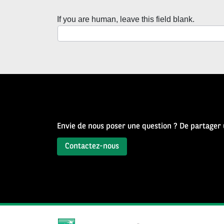
la
If you are human, leave this field blank.
Newsletter
Source
d’Histoire
Envie de nous poser une question ? De partager
Contactez-nous