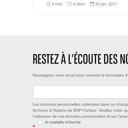
T
N
D
4 min
4 likes
30 Jan 2017
e
o
a
m
m
t
p
b
e
s
r
d
d
e
e
e
d
c
l
e
r
e
l
é
RESTEZ À L’ÉCOUTE DES 
c
i
a
t
k
t
u
e
i
Restez
Renseignez votre email pour recevoir le formulaire
r
s
o
e
:
n
à
:
:
l’écoute
des
Les données personnelles collectées dans ce champ s
Archives & Histoire de BNP Paribas. Veuillez noter q
nouveautés
l'utilisation de vos données personnelles et sur l'exer
Je souhaite m'inscrire
avec
*