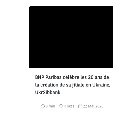
BNP Paribas célèbre les 20 ans de
la création de sa filiale en Ukraine,
UkrSibbank
T
N
D
8 min
4 likes
22 Mai 2026
e
o
a