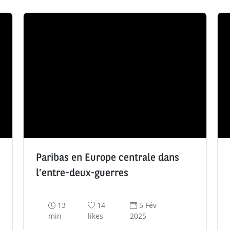
Paribas en Europe centrale dans
l’entre-deux-guerres
T
N
D
13
14
5 Fév
e
o
a
min
likes
2025
m
m
t